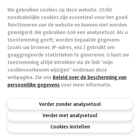
We gebruiken cookies op deze website. Strikt
info@farmakoersel.be
- Ondernemingsnummer (BTW
noodzakelijke cookies zijn essentieel voor het goed
nr.) (BE)0452491241
functioneren van de website en kunnen niet worden
Beroepstitel:
Apotheker werkzaam in België
geweigerd. We gebruiken ook een analysetool. Als u
toestemming geeft, worden bepaalde gegevens
Beroepsvereniging:
Algemene Pharmaceutische
Bond
autorisatienummer FAGG 713007
(zoals uw browser, IP-adres, enz.) gebruikt om
Valt onder toezicht van de Orde der Apothekers,
geaggregeerde statistieken te genereren. U kunt uw
02/537.42.67, Henri Jasparlaan 94 1060 Brussel
toestemming altijd intrekken via de link “mijn
Deontologie:
Code van de farmaceutische plichtenleer
cookievoorkeuren wijzigen” onderaan deze
Tarieven terugbetaalde zorg
webpagina. Zie ons
Beleid over de bescherming van
persoonlijke gegevens
voor meer informatie.
Apotheek.be
Orde Der Apothekers
FAGG
Verder zonder analysetool
Privacy policy
Wettelijke vermeldingen
Disclaimer
©APB
Verder met analysetool
design by
Cookies instellen