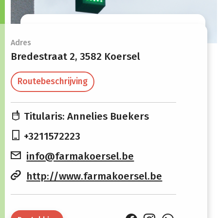
Openingsuren
Adres
Bredestraat 2,
3582 Koersel
Maandag
08:30 -
13:30 -
Routebeschrijving
12:15
18:30
Dinsdag
08:30 -
13:30 -
Titularis: Annelies Buekers
12:15
18:30
+3211572223
Woensdag
08:30 -
13:30 -
info@farmakoersel.be
12:15
18:30
http://www.farmakoersel.be
Donderdag
08:30 -
13:30 -
12:15
18:30
Vrijdag
08:30 -
13:30 -