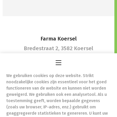
Farma Koersel
Bredestraat 2,
3582 Koersel
We gebruiken cookies op deze website. Strikt
info@farmakoersel.be
- Ondernemingsnummer (BTW
noodzakelijke cookies zijn essentieel voor het goed
nr.) (BE)0452491241
functioneren van de website en kunnen niet worden
Beroepstitel:
Apotheker werkzaam in België
geweigerd. We gebruiken ook een analysetool. Als u
toestemming geeft, worden bepaalde gegevens
Beroepsvereniging:
Algemene Pharmaceutische
Bond
autorisatienummer FAGG 713007
(zoals uw browser, IP-adres, enz.) gebruikt om
Valt onder toezicht van de Orde der Apothekers,
geaggregeerde statistieken te genereren. U kunt uw